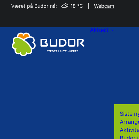
Været på Budor nå:
18 °C
|
Webcam
Aktuelt
Siste n
Arrang
Aktivit
Budor i