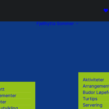
Fjellhytta
Sommer
Aktiviteter
Arrangemen
ytt
Budor Løpef
ementer
Turtips
eter
Servering
 utvikling