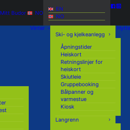
EN
Mitt Budor
NO
NO
Vinter
Hytt
Ski- og kjelkeanlegg
Åpningstider
Heiskort
Retningslinjer for
heiskort
Skiutleie
Gruppebooking
Bålpanner og
varmestue
ter
Kiosk
est
Langrenn