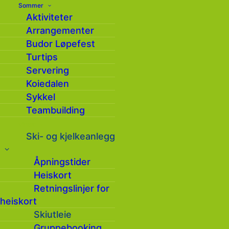
Sommer
Aktiviteter
Arrangementer
Budor Løpefest
Turtips
Servering
Koiedalen
Sykkel
Teambuilding
Vinter
Ski- og kjelkeanlegg
Åpningstider
Heiskort
Leie utstyr kan gjøres online
her
Retningslinjer for
heiskort
Skiutleie
Priser for utleie av alpint skiutstyr
Gruppebooking