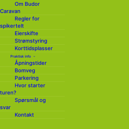
3
Om Budor
Utstyr
1 dag
dager
Caravan
Regler for
Kr
Kr
Barn - Langrenn, komplett utstyr
295,-
625,-
spikertelt
Eierskifte
Ungdom/voksen - Langrenn,
Kr
Kr
komplett utstyr
355,-
740,-
Strømstyring
Korttidsplasser
Kr
Kr
Langrennsski
295,-
465,-
Praktisk info
Åpningstider
Kr
Kr
Langrennssko
Bomveg
165,-
305,-
Parkering
Kr
Kr
Hvor starter
Fjellpulken
395,-
730,-
turen?
Spørsmål og
svar
Annet
1 time
3 timer
Kontakt
Snowtube
Kr 95,-
Kr 242,-