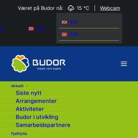
Været på Budor nå:
15 °C
|
Webcam
EN
or
NO
NO
Aktuelt
Siste nytt
Arrangementer
Aktiviteter
Budor i utvikling
Samarbeidspartnere
Fjellhytta