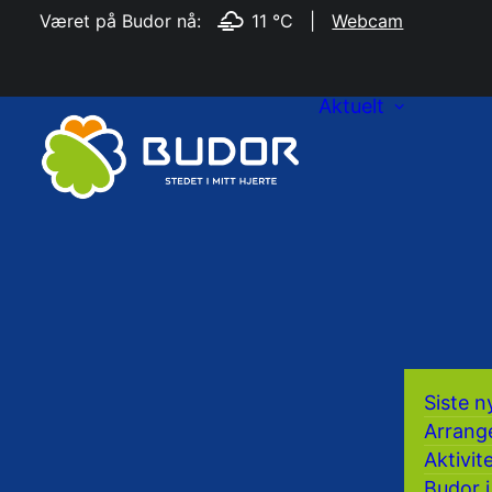
Været på Budor nå:
11 °C
|
Webcam
Aktuelt
Siste n
Arrang
Aktivit
Budor i