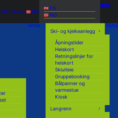
EN
Mitt Budor
NO
NO
Vinter
Hytt
Ski- og kjelkeanlegg
Åpningstider
Heiskort
Retningslinjer for
heiskort
Skiutleie
Gruppebooking
Bålpanner og
varmestue
ter
Kiosk
est
Langrenn