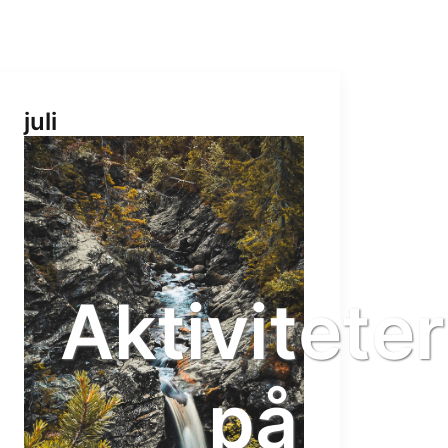
juli
er
Aktiviteter
på