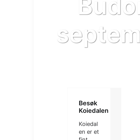
Budor
septem
Besøk
Koiedalen
Koiedal
en er et
fint