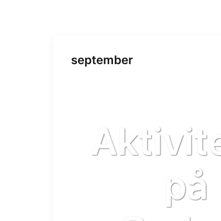
september
Aktivit
på