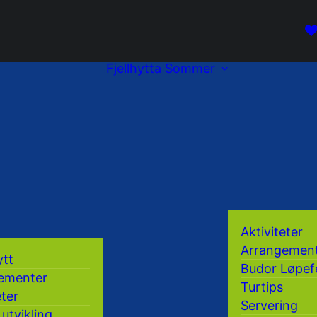
Fjellhytta
Sommer
Aktiviteter
Arrangemen
ytt
Budor Løpef
ementer
Turtips
eter
Servering
 utvikling