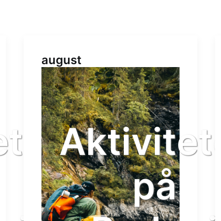
august
eter
Aktivitet
på