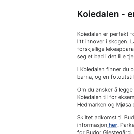
Koiedalen - e
Koiedalen er perfekt fo
litt innover i skogen. L
forskjellige lekeappar
seg et bad i det lille tj
I Koiedalen finner du o
barna, og en fotoutstil
Om du ønsker å legge 
Koiedalen til for eksem
Hedmarken og Mjøsa og 
Skiltet adkomst til Bu
informasjon
her
. Park
for Budor Gjestegård.