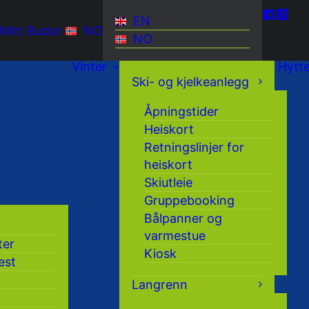
EN
Mitt Budor
NO
NO
Vinter
Hytt
Ski- og kjelkeanlegg
Åpningstider
Heiskort
Retningslinjer for
heiskort
Skiutleie
Gruppebooking
Bålpanner og
varmestue
ter
Kiosk
est
Langrenn