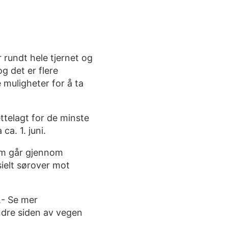
r rundt hele tjernet og
og det er flere
 muligheter for å ta
ettelagt for de minste
 ca. 1. juni.
som går gjennom
sielt sørover mot
,- Se mer
ndre siden av vegen