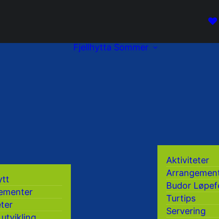
Fjellhytta
Sommer
Aktiviteter
Arrangemen
ytt
Budor Løpef
ementer
Turtips
eter
Servering
 utvikling