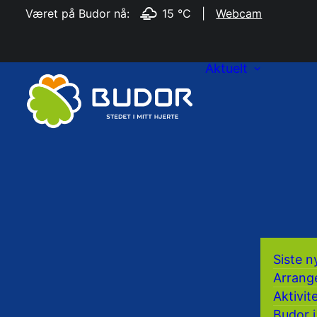
Været på Budor nå:
15 °C
|
Webcam
Aktuelt
Siste n
Arrang
Aktivit
Budor i