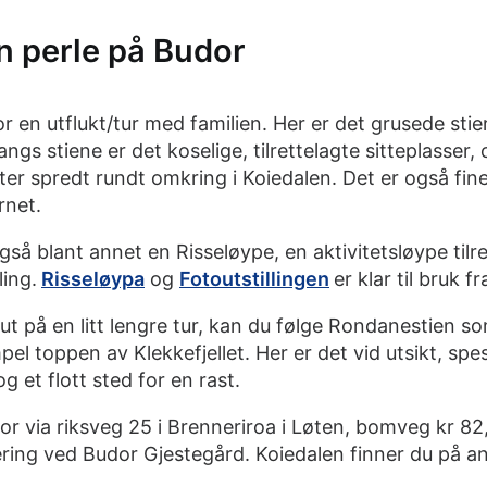
n perle på Budor
r en utflukt/tur med familien. Her er det grusede stie
angs stiene er det koselige, tilrettelagte sitteplasser, 
ater spredt rundt omkring i Koiedalen. Det er også fine
ernet.
gså blant annet en Risseløype, en aktivitetsløype tilr
ling.
Risseløypa
og
Fotoutstillingen
er klar til bruk fra
ut på en litt lengre tur, kan du følge Rondanestien 
pel toppen av Klekkefjellet. Her er det vid utsikt, spe
et flott sted for en rast.
dor via riksveg 25 i Brenneriroa i Løten, bomveg kr 82
ering ved Budor Gjestegård. Koiedalen finner du på a