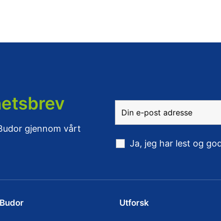
hetsbrev
 Budor gjennom vårt
Ja, jeg har lest og g
 Budor
Utforsk