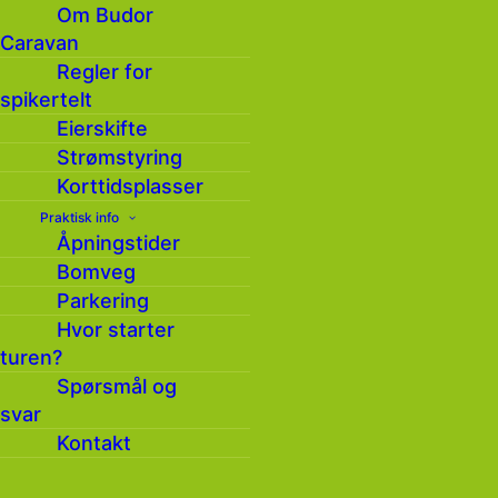
Om Budor
Om Budor
Caravan
Kontakt oss
Regler for
Profil
spikertelt
Samarbeidspartnere
Eierskifte
Strømstyring
Korttidsplasser
Personvern
Praktisk info
Åpningstider
Personvernerklæring
Bomveg
Løiten Almenning
Parkering
ISO-sertifisering
Hvor starter
turen?
Spørsmål og
svar
Kontakt