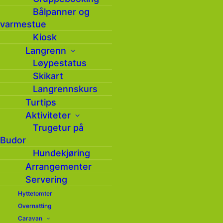
Bålpanner og
varmestue
Kiosk
Langrenn
Løypestatus
Skikart
Langrennskurs
Turtips
Aktiviteter
Trugetur på
Besøk Budor
Budor
Hundekjøring
Budorvegen 1494,
Arrangementer
2340 Løten
Servering
Veibeskrivelse
Hyttetomter
Overnatting
Utforsk
Caravan