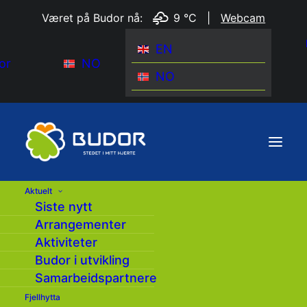
Været på Budor nå:
9 °C
|
Webcam
EN
or
NO
NO
Aktuelt
Siste nytt
Arrangementer
Meld deg på vårt
Aktiviteter
Budor i utvikling
nyhetsbrev
Samarbeidspartnere
Fjellhytta