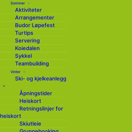
Hold deg oppdatert på hva som skjer på Budor
Sommer
gjennom vårt nyhetsbrev ( 4 – 6 ganger i året )
Aktiviteter
Arrangementer
Budor Løpefest
Turtips
Servering
Koiedalen
Sykkel
Teambuilding
Vinter
Ski- og kjelkeanlegg
Ja, jeg har lest og godtar
personvernerklæringen
*
Åpningstider
Heiskort
Retningslinjer for
heiskort
Skiutleie
Gruppebooking