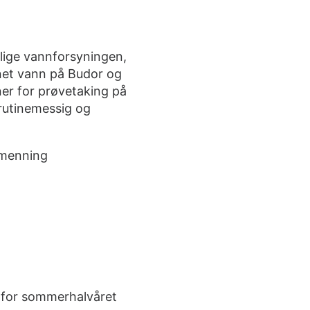
lige vannforsyningen,
nnet vann på Budor og
iner for prøvetaking på
 rutinemessig og
lmenning
t for sommerhalvåret