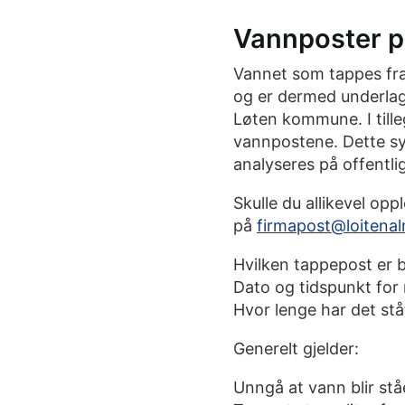
Vannposter p
Vannet som tappes fr
og er dermed underlagt
Løten kommune.
I til
vannpostene. Dette sys
analyseres på offentli
Skulle du allikevel o
på
firmapost@loitena
Hvilken tappepost er 
Dato og tidspunkt for
Hvor lenge har det st
Generelt gjelder:
Unngå at vann blir stå