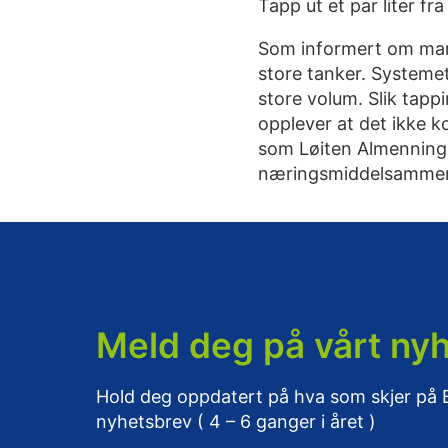
Tapp ut et par liter f
Som informert om mange
store tanker. Systemet
store volum. Slik tappi
opplever at det ikke k
som Løiten Almenning h
næringsmiddelsammenhe
Meld deg på vårt ny
Hold deg oppdatert på hva som skjer på
nyhetsbrev ( 4 – 6 ganger i året )