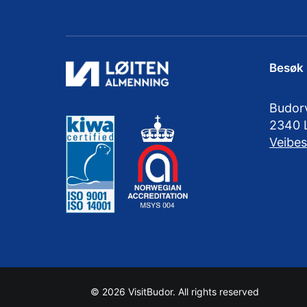
Besøk
Budor
2340 
Veibes
© 2026 VisitBudor. All rights reserved