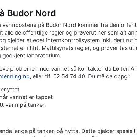
å Budor Nord
a vannpostene på Budor Nord kommer fra den offent
 alle de offentlige regler og prøverutiner som alt a
legg gjelder et eget internkontrollsystem inkludert rut
temet er i hht. Mattilsynets regler, og prøver tas ut
g godkjent laboratorium.
ppleve problemer med vannet så kontakter du Løiten A
lmenning.no
, eller tlf. 62 54 74 40. Du må da oppgi:
benyttet
 når vannet er tappet
ått vann på tanken
ende lenge på tanken på hytta. Dette gjelder spesiel