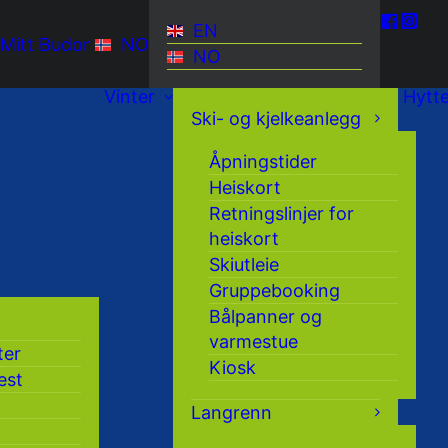
EN
Mitt Budor
NO
NO
Vinter
Hytt
Ski- og kjelkeanlegg
Åpningstider
Heiskort
Retningslinjer for
heiskort
Skiutleie
Gruppebooking
Bålpanner og
varmestue
ter
Kiosk
est
Langrenn