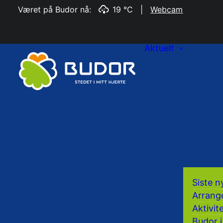
Været på Budor nå:
19 °C
|
Webcam
Aktuelt
Siste n
Arrang
Aktivit
Budor i