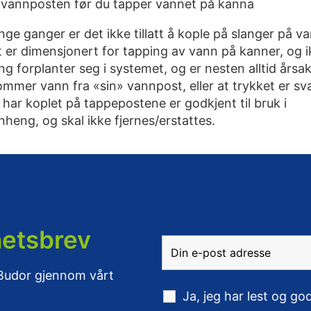
ra vannposten før du tapper vannet på kanna
 ganger er det ikke tillatt å kople på slanger på va
 er dimensjonert for tapping av vann på kanner, og i
ng forplanter seg i systemet, og er nesten alltid årsake
ommer vann fra «sin» vannpost, eller at trykket er sv
ar koplet på tappepostene er godkjent til bruk i
ng, og skal ikke fjernes/erstattes.
hetsbrev
 Budor gjennom vårt
Ja, jeg har lest og g