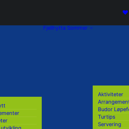
Fjellhytta
Sommer
Aktiviteter
Arrangemen
ytt
Budor Løpef
ementer
Turtips
eter
Servering
 utvikling