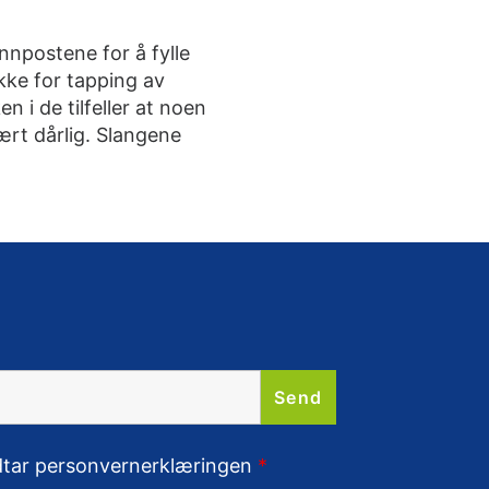
nnpostene for å fylle
kke for tapping av
n i de tilfeller at noen
ært dårlig. Slangene
odtar personvernerklæringen
*