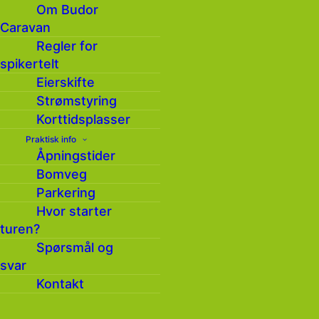
Om Budor
Hold deg oppdatert på hva som skjer på Budor
Caravan
gjennom vårt nyhetsbrev ( 4 – 6 ganger i året )
Regler for
spikertelt
Eierskifte
Strømstyring
Korttidsplasser
Praktisk info
Åpningstider
Bomveg
Parkering
Hvor starter
Ja, jeg har lest og godtar
turen?
personvernerklæringen
*
Spørsmål og
svar
Kontakt