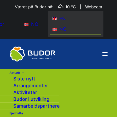
Været på Budor nå:
10 °C
|
Webcam
EN
or
NO
NO
Aktuelt
Siste nytt
Arrangementer
Aktiviteter
Budor i utvikling
Samarbeidspartnere
Fjellhytta