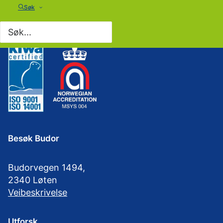
Søk
Besøk Budor
Budorvegen 1494,
2340 Løten
Veibeskrivelse
Utforsk