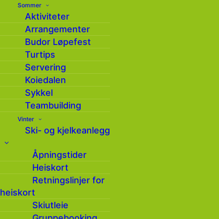
Sommer
vinter
Aktiviteter
Arrangementer
Budor Løpefest
Turtips
Servering
Koiedalen
Sykkel
Teambuilding
Vinter
Ski- og kjelkeanlegg
Åpningstider
Heiskort
Retningslinjer for
heiskort
Skiutleie
Gruppebooking