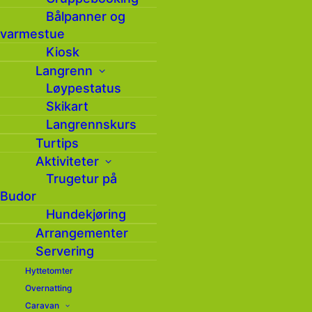
Bålpanner og
varmestue
Kiosk
Langrenn
Løypestatus
Skikart
Turforslag: Barnevennlige
Langrennskurs
Vesl-Svaen
Turtips
Aktiviteter
Gunnars plass på Vesl-
Trugetur på
Svaen byr på vid utsikt i
Budor
alle retninger og en fin
Hundekjøring
skitur inn hit som passer
for de minste.
Arrangementer
Servering
Turforklaringa tar
Hyttetomter
utgangspunkt med start
Overnatting
fra Budor, men det er også
Caravan