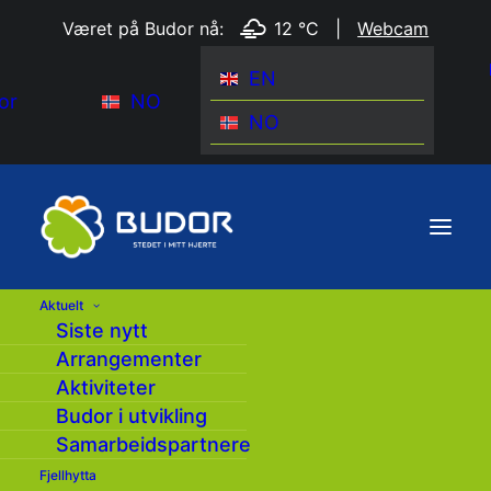
Været på Budor nå:
12 °C
|
Webcam
EN
or
NO
NO
Aktuelt
Siste nytt
Arrangementer
Aktiviteter
Budor i utvikling
Samarbeidspartnere
Fjellhytta