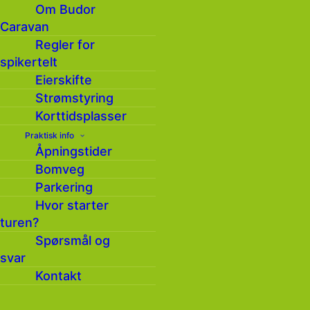
mulig å parkere bilen på
Om Budor
parkeringsplassen i vegen
Caravan
Lemenet på Ruskåsen, for
Regler for
en slakere og litt kortere
spikertelt
tur.
Eierskifte
Strømstyring
Fra Budor går du i retning
Korttidsplasser
Målia og etter noen hundre
meter kommer du til
Praktisk info
Åpningstider
løypekrysset mellom
Bomveg
Midtløypa og Ruskåsløypa.
Parkering
Ta til venstre og følg
Hvor starter
Midtløypa slakt oppover.
turen?
Når du kommer gjennom
skogen og opp til der
Spørsmål og
terrenget åpner seg litt er
svar
det et skiløypekryss. Her
Kontakt
skal du ta til venstre og gå
en oppoverbakke til neste