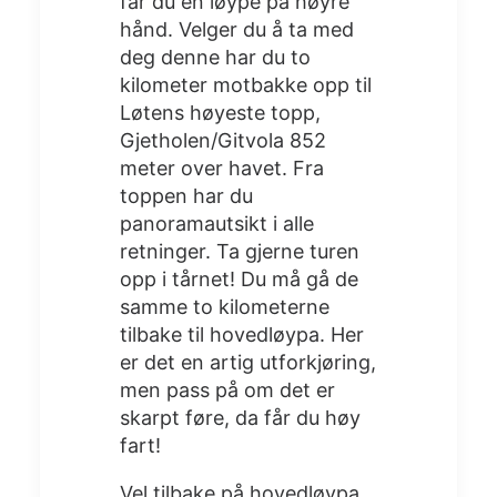
får du en løype på høyre
hånd. Velger du å ta med
deg denne har du to
kilometer motbakke opp til
Løtens høyeste topp,
Gjetholen/Gitvola 852
meter over havet. Fra
toppen har du
panoramautsikt i alle
retninger. Ta gjerne turen
opp i tårnet! Du må gå de
samme to kilometerne
tilbake til hovedløypa. Her
er det en artig utforkjøring,
men pass på om det er
skarpt føre, da får du høy
fart!
Vel tilbake på hovedløypa