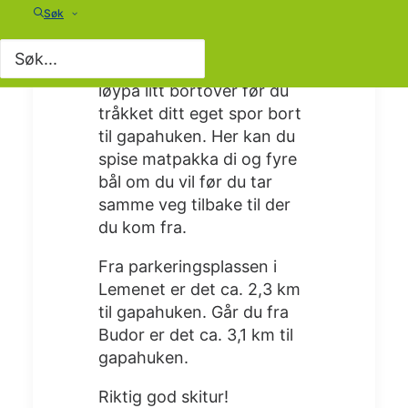
Søk
løypekryss. Her tar du til
høyre og du ser gapahuken
lyse opp i snøen. Følg
løypa litt bortover før du
tråkket ditt eget spor bort
til gapahuken. Her kan du
spise matpakka di og fyre
bål om du vil før du tar
samme veg tilbake til der
du kom fra.
Fra parkeringsplassen i
Lemenet er det ca. 2,3 km
til gapahuken. Går du fra
Budor er det ca. 3,1 km til
gapahuken.
Riktig god skitur!