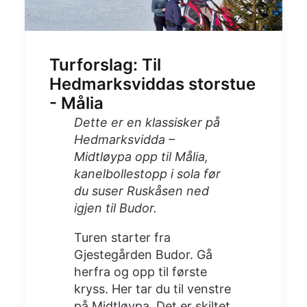
Turforslag: Til
Hedmarksviddas storstue
- Målia
Dette er en klassisker på
Hedmarksvidda –
Midtløypa opp til Målia,
kanelbollestopp i sola før
du suser Ruskåsen ned
igjen til Budor.
Turen starter fra
Gjestegården Budor. Gå
herfra og opp til første
kryss. Her tar du til venstre
på Midtløypa. Det er skiltet