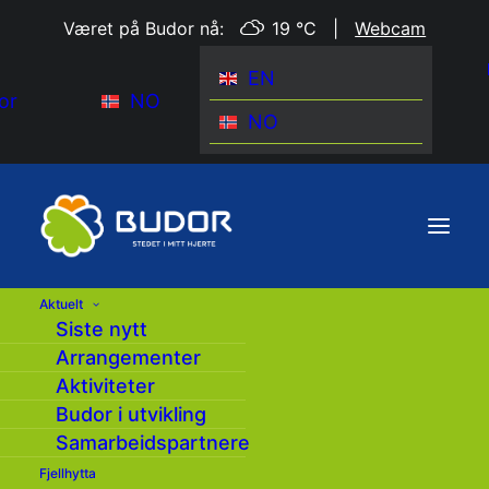
Været på Budor nå:
19 °C
|
Webcam
EN
or
NO
NO
Aktuelt
Siste nytt
Arrangementer
Aktiviteter
Budor i utvikling
Samarbeidspartnere
Fjellhytta