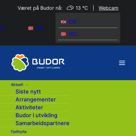
Været på Budor nå:
13 °C
|
Webcam
EN
or
NO
NO
Aktuelt
Siste nytt
Arrangementer
Aktiviteter
Budor i utvikling
Samarbeidspartnere
Fjellhytta