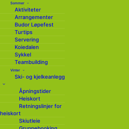
Sommer
Aktiviteter
Arrangementer
Budor Løpefest
Turtips
Servering
Turtips: Rundtur fra
Koiedalen
Savalsætra
Sykkel
Teambuilding
Vinter
Ski- og kjelkeanlegg
Nordover fra Savalsætra er det anlagt en
kultursti langs Rondanestien mot Storholtet.
Åpningstider
Her er det flotte informasjonstavler om
Heiskort
geologi og gammel seterhistorie og flere
Retningslinjer for
interessante og helt spesielle kulturminner.
heiskort
Fra parkeringsplassen følger du
Skiutleie
Rondanestien/kulturstien gjennom frodig
Gruppebooking