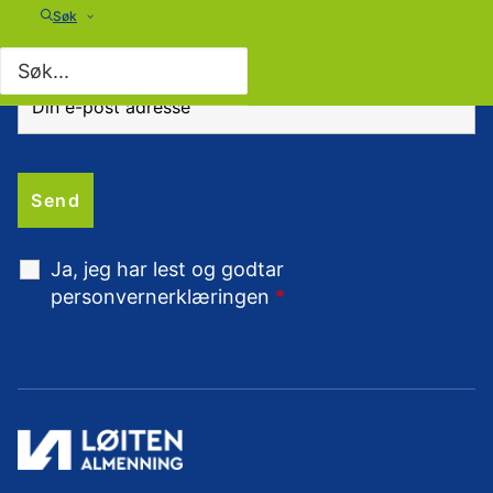
Søk
Ja, jeg har lest og godtar
personvernerklæringen
*