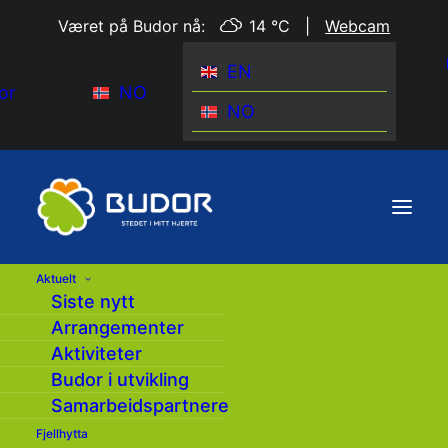
Været på Budor nå:
14 °C
|
Webcam
EN
or
NO
NO
Aktuelt
Siste nytt
Arrangementer
Aktiviteter
Budor i utvikling
Samarbeidspartnere
Fjellhytta