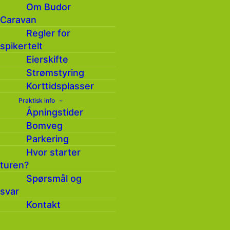
Om Budor
Caravan
Les mer og se priser for bruk av
treningsterrenget på Hedmark og Oppland
Regler for
Fuglehundklubb sin
nettside
.
spikertelt
Eierskifte
Kartlenke finner du
her
Strømstyring
Korttidsplasser
Praktisk info
Åpningstider
Bomveg
Parkering
Hvor starter
Meld deg på vårt
turen?
Spørsmål og
nyhetsbrev
svar
Kontakt
Hold deg oppdatert på hva som skjer på Budor
gjennom vårt nyhetsbrev ( 4 – 6 ganger i året )