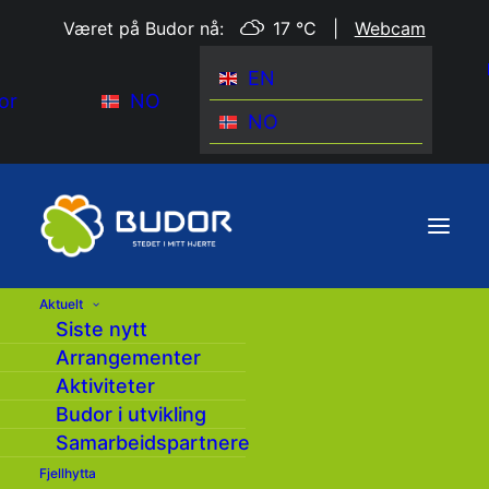
Været på Budor nå:
17 °C
|
Webcam
EN
or
NO
NO
Aktuelt
Siste nytt
Arrangementer
Aktiviteter
Budor i utvikling
Samarbeidspartnere
Fjellhytta