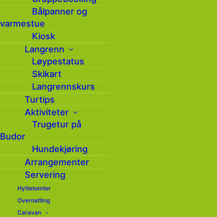
Bålpanner og
varmestue
Kiosk
Langrenn
Meld deg på vårt
Løypestatus
Skikart
nyhetsbrev
Langrennskurs
Turtips
Hold deg oppdatert på hva som skjer på Budor
Aktiviteter
gjennom vårt nyhetsbrev ( 4 – 6 ganger i året )
Trugetur på
Budor
Hundekjøring
Arrangementer
Servering
Hyttetomter
Overnatting
Caravan