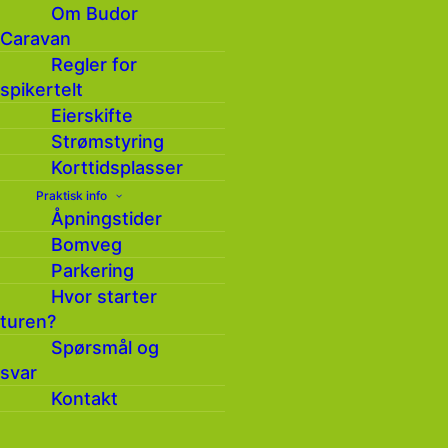
Om Budor
Caravan
Ja, jeg har lest og godtar
Regler for
personvernerklæringen
*
spikertelt
Eierskifte
Strømstyring
Korttidsplasser
Praktisk info
Åpningstider
Bomveg
Parkering
Hvor starter
turen?
Spørsmål og
svar
Kontakt