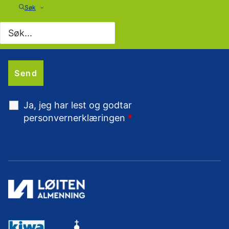
Søk
Ja, jeg har lest og godtar
personvernerklæringen
*