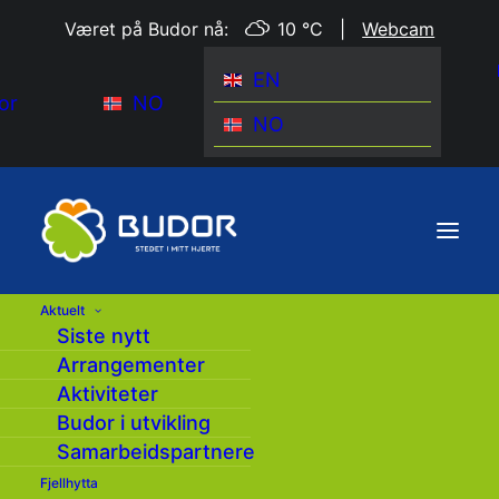
Været på Budor nå:
10 °C
|
Webcam
EN
or
NO
NO
Aktuelt
Siste nytt
Salg av hytter
Arrangementer
Aktiviteter
Denne informasjonen er synkronisert og
Budor i utvikling
hentes inn fra nettsiden til Løiten Almenning
Samarbeidspartnere
– www.loitenalmenning.no:
Fjellhytta