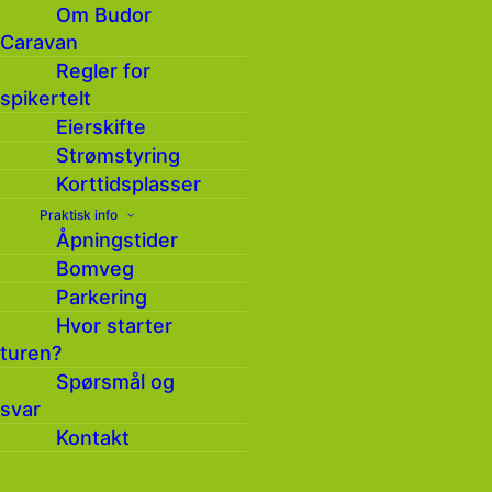
Om Budor
Caravan
Regler for
spikertelt
Eierskifte
Strømstyring
Korttidsplasser
Praktisk info
Åpningstider
Bomveg
Meld deg på vårt
Parkering
Hvor starter
nyhetsbrev
turen?
Spørsmål og
Hold deg oppdatert på hva som skjer på Budor
svar
gjennom vårt nyhetsbrev ( 4 – 6 ganger i året )
Kontakt