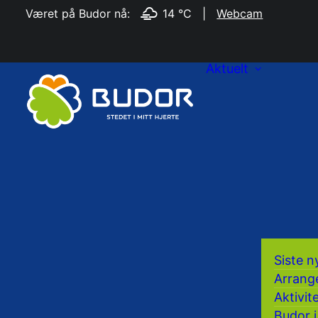
Været på Budor nå:
14 °C
|
Webcam
Aktuelt
Siste n
Arrang
Aktivit
Budor i