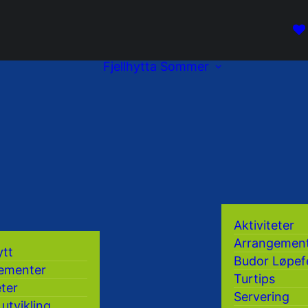
Fjellhytta
Sommer
Aktiviteter
Arrangemen
ytt
Budor Løpef
ementer
Turtips
eter
Servering
 utvikling