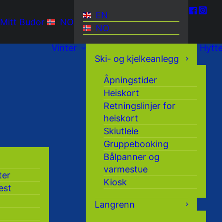
EN
Mitt Budor
NO
NO
Vinter
Hytt
Ski- og kjelkeanlegg
Åpningstider
Heiskort
Retningslinjer for
heiskort
Skiutleie
Gruppebooking
Bålpanner og
varmestue
ter
Kiosk
est
Langrenn