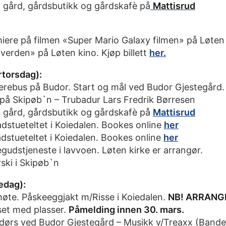
n gård, gårdsbutikk og gårdskafè på
Mattisrud
iere på filmen «Super Mario Galaxy filmen» på Løten k
verden» på Løten kino. Kjøp billett
her.
rtorsdag):
skerebus på Budor. Start og mål ved Budor Gjestegård
Skipøb`n – Trubadur Lars Fredrik Børresen
en gård, gårdsbutikk og gårdskafè på
Mattisrud
badstueteltet i Koiedalen. Bookes online
her
badstueteltet i Koiedalen. Bookes online
her
egudstjeneste i lavvoen. Løten kirke er arrangør.
rski i Skipøb`n
redag):
møte. Påskeeggjakt m/Risse i Koiedalen.
NB! ARRANG
et med plasser.
Påmelding innen 30. mars.
ved Budor Gjestegård – Musikk v/Treaxx (Bandet t