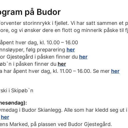
ogram på Budor
 forventer storinnrykk i fjellet. Vi har satt sammen 
e, og vi ønsker dere en flott og minnerik påske til fj
åpent hver dag, kl. 10.00 – 16.00
nnsløyper, følg preparering
her
dor Gjestegård i påsken finner du
her
pøb`n i påsken finner du
her
a har åpent hver dag, kl. 11.00 – 16.00. Se mer
her
rski i Skipøb`n
lmesøndag):
tymedag i Budor Skianlegg. Alle som har kledd seg ut i
r
her
ndens Marked, på plassen ved Budor Gjestegård.