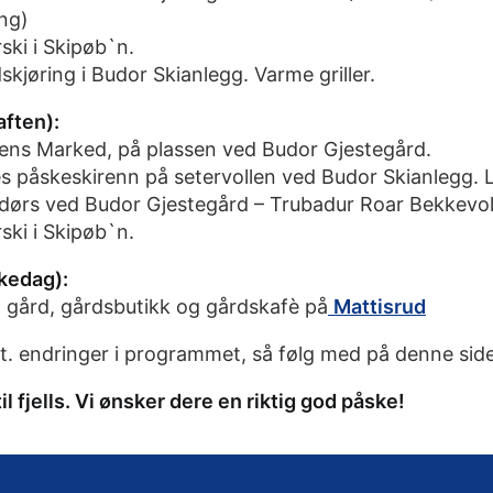
ng)
rski i Skipøb`n.
dskjøring i Budor Skianlegg. Varme griller.
aften):
ndens Marked, på plassen ved Budor Gjestegård.
ses påskeskirenn på setervollen ved Budor Skianlegg.
 ved Budor Gjestegård – Trubadur Roar Bekkevo
rski i Skipøb`n.
skedag):
n gård, gårdsbutikk og gårdskafè på
Mattisrud
vt. endringer i programmet, så følg med på denne sid
l fjells. Vi ønsker dere en riktig god påske!