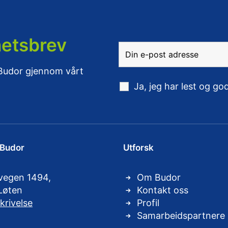
hetsbrev
 Budor gjennom vårt
Ja, jeg har lest og g
 Budor
Utforsk
vegen 1494,
Om Budor
Løten
Kontakt oss
krivelse
Profil
Samarbeidspartnere