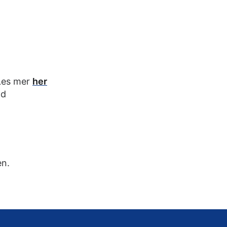
 Les mer
her
ld
en.