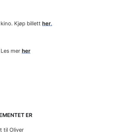
ino. Kjøp billett
her
.
. Les mer
her
EMENTET ER
il Oliver