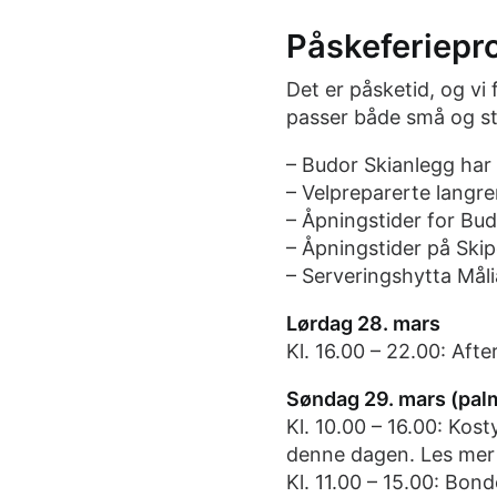
Påskeferiepr
Det er påsketid, og vi
passer både små og stor
– Budor Skianlegg har 
– Velpreparerte langre
– Åpningstider for Bu
– Åpningstider på Ski
– Serveringshytta Måli
Lørdag 28. mars
Kl. 16.00 – 22.00: Afte
Søndag 29. mars (pa
Kl. 10.00 – 16.00: Kos
denne dagen. Les me
Kl. 11.00 – 15.00: Bo