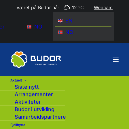
Været på Budor nå:
12 °C
|
Webcam
EN
or
NO
NO
Aktuelt
Siste nytt
Konkurranseregler – Visit Budor Quiz
Arrangementer
Aktiviteter
Ved å delta i konkurransen godtar du
følgende vilkår:
Budor i utvikling
Samarbeidspartnere
1. Arrangør
Fjellhytta
Konkurransen arrangeres av Visit Budor.