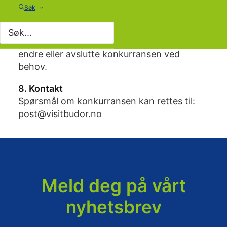
7. Ansvar og forbehold
Søk
Arrangøren tar forbehold om trykkfeil og
tekniske feil.
Arrangøren forbeholder seg retten til å
endre eller avslutte konkurransen ved
behov.
8. Kontakt
Spørsmål om konkurransen kan rettes til:
post@visitbudor.no
Meld deg på vårt
nyhetsbrev