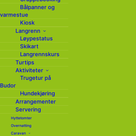
Bålpanner og
varmestue
Kiosk
Langrenn
Løypestatus
Skikart
Langrennskurs
Kostymedag i Budor
Turtips
Skianlegg
Aktiviteter
Trugetur på
Budor
by Hilde Nyborg Fischer
Hundekjøring
Arrangementer
Servering
Hyttetomter
Overnatting
Caravan