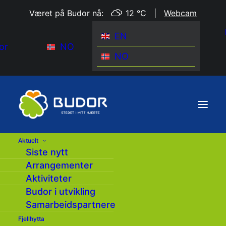
Været på Budor nå:
12 °C
|
Webcam
EN
or
NO
NO
Aktuelt
Siste nytt
Arrangementer
Aktiviteter
Budor i utvikling
Samarbeidspartnere
Fjellhytta