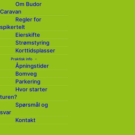
Om Budor
Caravan
Regler for
spikertelt
Eierskifte
Strømstyring
Korttidsplasser
Praktisk info
Åpningstider
Bomveg
Risses påskeskirenn for
Parkering
barn
Hvor starter
turen?
Spørsmål og
by Hilde Nyborg Fischer
svar
Kontakt