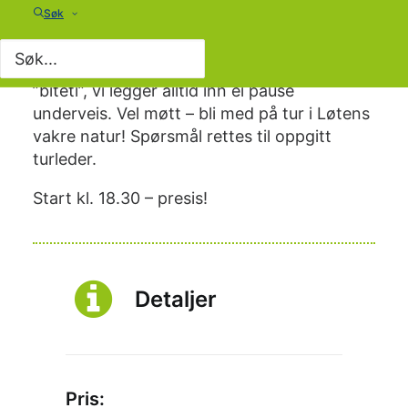
Søk
kjentmann som forteller om kulturminner og
steder man passerer. Lengden er ca. 5 km
om ikke annet er oppgitt. Ta med termos og
”biteti”, vi legger alltid inn ei pause
underveis. Vel møtt – bli med på tur i Løtens
vakre natur! Spørsmål rettes til oppgitt
turleder.
Start kl. 18.30 – presis!
Detaljer
Pris: