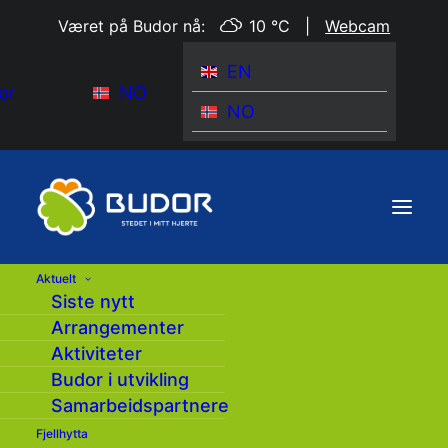
Været på Budor nå:
10 °C
|
Webcam
EN
or
NO
NO
Aktuelt
Siste nytt
Forsiden
|
Arrangementer
|
Arrangementer
Aktiviteter
Budor i utvikling
Samarbeidspartnere
Fjellhytta