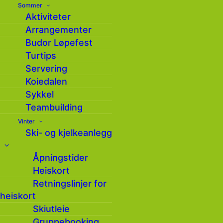
Sommer
Aktiviteter
Arrangementer
Budor Løpefest
Turtips
Servering
Koiedalen
Sykkel
Tirsdagstrampen: Tur til
Teambuilding
Savalsæterkjølen
Vinter
Ski- og kjelkeanlegg
Åpningstider
Heiskort
Dato:
Retningslinjer for
10.06.2025
heiskort
Skiutleie
Gruppebooking