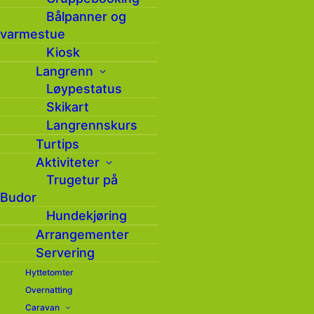
Bålpanner og
Sted:
varmestue
Budor Skianlegg
Kiosk
Langrenn
Løypestatus
Skikart
Langrennskurs
Turtips
Aktiviteter
Om arrangementet
Trugetur på
Budor
Minifart 1 i Budor
Hundekjøring
Arrangementer
Skianlegg
Servering
Hyttetomter
Overnatting
Nordbygda/Løten Ski – Alpint arrangerer
Caravan