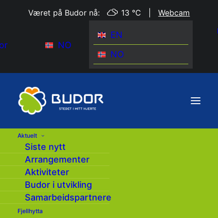
Været på Budor nå:
13 °C
|
Webcam
EN
or
NO
NO
Aktuelt
Siste nytt
Forsiden
|
Arrangementer
|
Arrangementer
Aktiviteter
Budor i utvikling
Samarbeidspartnere
Fjellhytta