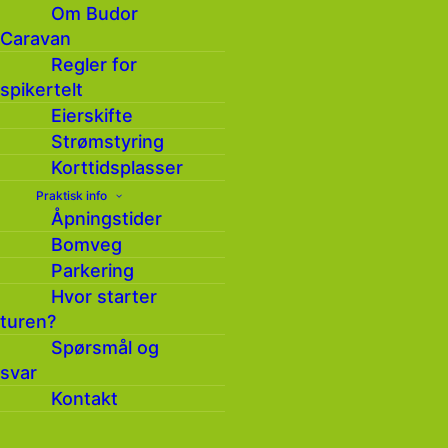
Minifart 1 – Landsrenn i Budor Skianlegg, fra
Om Budor
kl. 10.00 – 13.00.
Caravan
Mer informasjon og påmelding på NL Ski sin
Regler for
nettside
her
spikertelt
Eierskifte
Strømstyring
Korttidsplasser
Detaljer
Praktisk info
Åpningstider
Bomveg
Parkering
Pris:
Hvor starter
turen?
Spørsmål og
svar
Påmelding:
Kontakt
https://isonen.no/event/cmemo76lb01z3bs