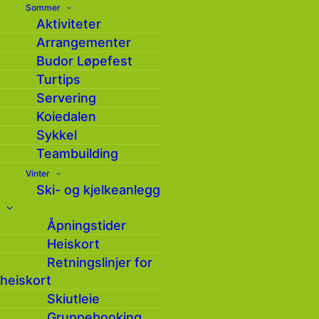
Sommer
Aktiviteter
Arrangementer
Budor Løpefest
Turtips
Servering
Koiedalen
Sykkel
Minifart 1 i Budor
Teambuilding
Skianlegg
Vinter
Ski- og kjelkeanlegg
Åpningstider
Heiskort
Dato:
Retningslinjer for
08.02.2026
heiskort
Skiutleie
Gruppebooking