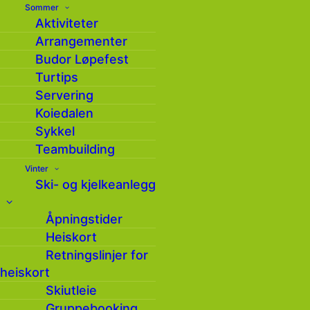
Sommer
Aktiviteter
Arrangementer
Budor Løpefest
Turtips
Servering
Koiedalen
Sykkel
Budor Løpefest 2023
Teambuilding
Vinter
Ski- og kjelkeanlegg
Åpningstider
Dato:
07.09.2023
Heiskort
Retningslinjer for
heiskort
Skiutleie
Sted:
Gruppebooking