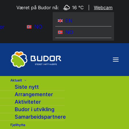
Været på Budor nå:
16 °C
|
Webcam
EN
or
NO
NO
Aktuelt
Siste nytt
Forsiden
|
Arrangementer
|
Arrangementer
Aktiviteter
Budor i utvikling
Samarbeidspartnere
Fjellhytta