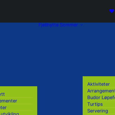
Fjellhytta
Sommer
Aktiviteter
Arrangemen
ytt
Budor Løpef
ementer
Turtips
eter
Servering
 utvikling