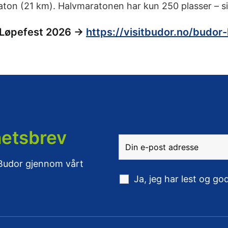
ton (21 km). Halvmaratonen har kun 250 plasser – sik
 Løpefest 2026 →
https://visitbudor.no/budor-
hetsbrev
 Budor gjennom vårt
Ja, jeg har lest og g