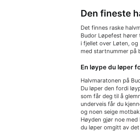
Den fineste 
Det finnes raske halvm
Budor Løpefest hører t
i fjellet over Løten, 
med startnummer på b
En løype du løper f
Halvmaratonen på Budor
Du løper den fordi løy
som får deg til å glem
underveis får du kjenn
og noen seige motbakk
Høyden gjør noe med b
du løper omgitt av det 