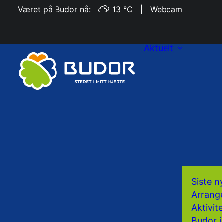
Været på Budor nå:
13 °C
|
Webcam
Aktuelt
Siste n
Arrang
Aktivit
Budor i