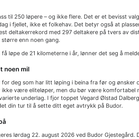
 til 250 løpere – og ikke flere. Det er et bevisst valg
ag i fjellet, ikke et folkehav. Det betyr også at plasse
est deltakerrekord med 297 deltakere på tvers av dis
 større enn noen gang.
 få løpe de 21 kilometerne i år, lønner det seg å melde
t noen mil
or deg som har litt løping i beina fra før og ønsker d
ikke være eliteløper, men du bør være komfortabel m
 varierte underlag. I fjor toppet Vegard Ølstad Dalber
 det din tur til å sette ditt eget avtrykk på Budor.
på
eres lørdag 22. august 2026 ved Budor Gjestegård. 