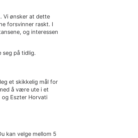
. Vi ønsker at dette
ne forsvinner raskt. I
tansene, og interessen
 seg på tidlig.
eg et skikkelig mål for
ed å være ute i et
g og Eszter Horvati
Du kan velge mellom 5