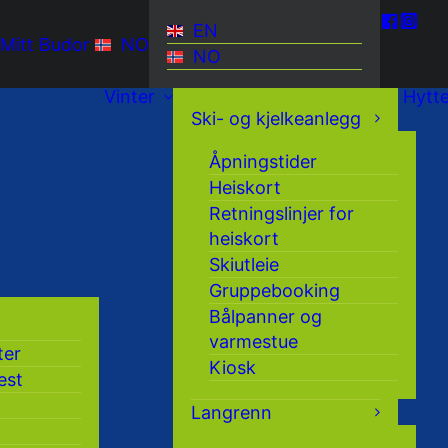
EN
Mitt Budor
NO
NO
Vinter
Hytt
Ski- og kjelkeanlegg
Åpningstider
Heiskort
Retningslinjer for
heiskort
Skiutleie
Gruppebooking
Bålpanner og
varmestue
ter
Kiosk
est
Langrenn