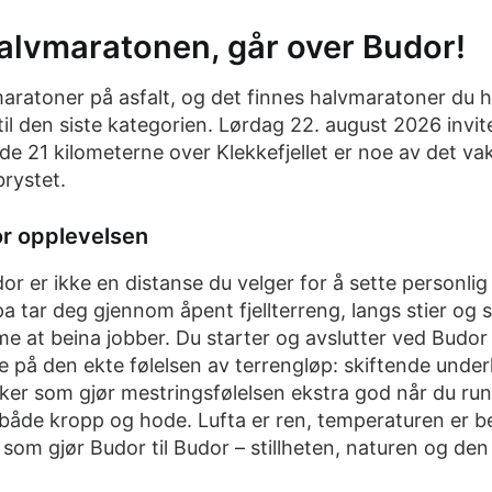
halvmaratonen, går over Budor!
aratoner på asfalt, og det finnes halvmaratoner du hu
il den siste kategorien. Lørdag 22. august 2026 invite
og de 21 kilometerne over Klekkefjellet er noe av det v
rystet.
or opplevelsen
 er ikke en distanse du velger for å sette personlig r
pa tar deg gjennom åpent fjellterreng, langs stier og 
me at beina jobber. Du starter og avslutter ved Budor
e på den ekte følelsen av terrengløp: skiftende underl
er som gjør mestringsfølelsen ekstra god når du rund
åde kropp og hode. Lufta er ren, temperaturen er be
som gjør Budor til Budor – stillheten, naturen og den f