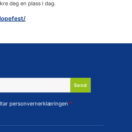
re deg en plass i dag.
lopefest/
odtar personvernerklæringen
*