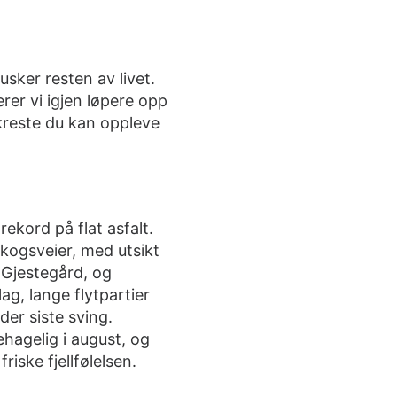
sker resten av livet.
rer vi igjen løpere opp
akreste du kan oppleve
ekord på flat asfalt.
skogsveier, med utsikt
 Gjestegård, og
ag, lange flytpartier
er siste sving.
hagelig i august, og
riske fjellfølelsen.