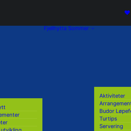
Fjellhytta
Sommer
Aktiviteter
Arrangemen
ytt
Budor Løpef
ementer
Turtips
eter
Servering
 utvikling