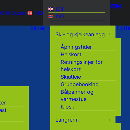
EN
Mitt Budor
NO
NO
Vinter
Hytt
Ski- og kjelkeanlegg
Åpningstider
Heiskort
Retningslinjer for
heiskort
Skiutleie
Gruppebooking
Bålpanner og
varmestue
ter
Kiosk
est
Langrenn