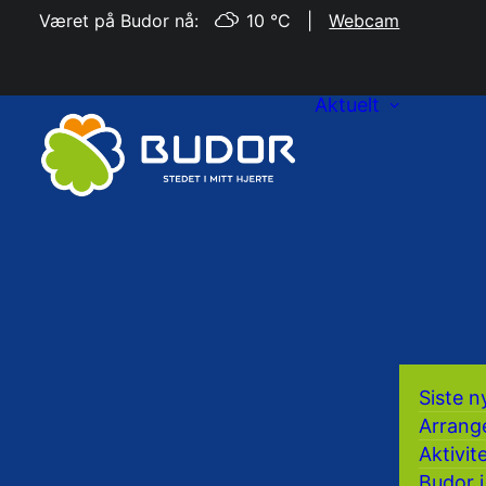
Været på Budor nå:
10 °C
|
Webcam
Aktuelt
Siste n
Arrang
Aktivit
Budor i