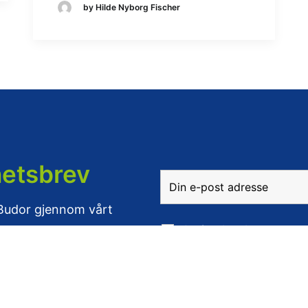
by Hilde Nyborg Fischer
hetsbrev
 Budor gjennom vårt
Ja, jeg har lest og g